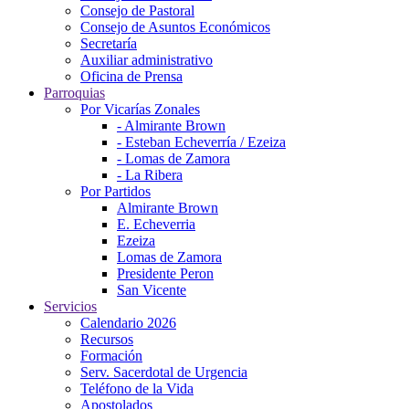
Consejo de Pastoral
Consejo de Asuntos Económicos
Secretaría
Auxiliar administrativo
Oficina de Prensa
Parroquias
Por Vicarías Zonales
- Almirante Brown
- Esteban Echeverría / Ezeiza
- Lomas de Zamora
- La Ribera
Por Partidos
Almirante Brown
E. Echeverria
Ezeiza
Lomas de Zamora
Presidente Peron
San Vicente
Servicios
Calendario 2026
Recursos
Formación
Serv. Sacerdotal de Urgencia
Teléfono de la Vida
Apostolados