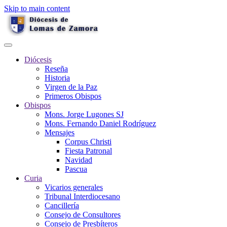
Skip to main content
Diócesis
Reseña
Historia
Virgen de la Paz
Primeros Obispos
Obispos
Mons. Jorge Lugones SJ
Mons. Fernando Daniel Rodríguez
Mensajes
Corpus Christi
Fiesta Patronal
Navidad
Pascua
Curia
Vicarios generales
Tribunal Interdiocesano
Cancillería
Consejo de Consultores
Consejo de Presbíteros