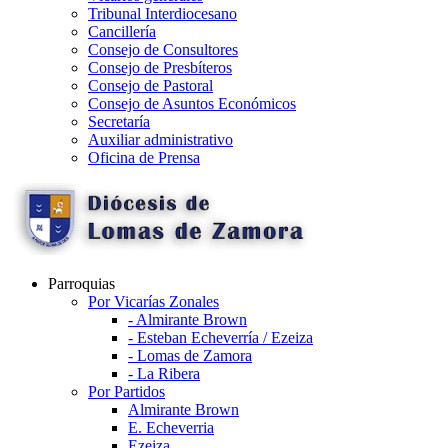
Tribunal Interdiocesano
Cancillería
Consejo de Consultores
Consejo de Presbíteros
Consejo de Pastoral
Consejo de Asuntos Económicos
Secretaría
Auxiliar administrativo
Oficina de Prensa
Parroquias
Por Vicarías Zonales
- Almirante Brown
- Esteban Echeverría / Ezeiza
- Lomas de Zamora
- La Ribera
Por Partidos
Almirante Brown
E. Echeverria
Ezeiza