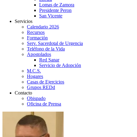
Lomas de Zamora
Presidente Peron
San Vicente
Servicios
Calendario 2026
Recursos
Formación
Serv. Sacerdotal de Urgencia
Teléfono de la Vida
Apostolados
Red Sanar
Servicio de Adopción
M.C.S.
Hogares
Casas de Ejercicios
Grupos REDd
Contacto
Obispado
Oficina de Prensa