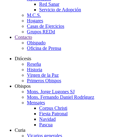
Red Sanar
Servicio de Adopción
M.C.S.
Hogares
Casas de Ejercicios
Grupos REDd
Contacto
Obispado
Oficina de Prensa
Diócesis
Reseña
Historia
Virgen de la Paz
Primeros Obispos
Obispos
Mons. Jorge Lugones SJ
Mons. Fernando Daniel Rodríguez
Mensajes
Corpus Christi
Fiesta Patronal
Navidad
Pascua
Curia
Vicarios generales