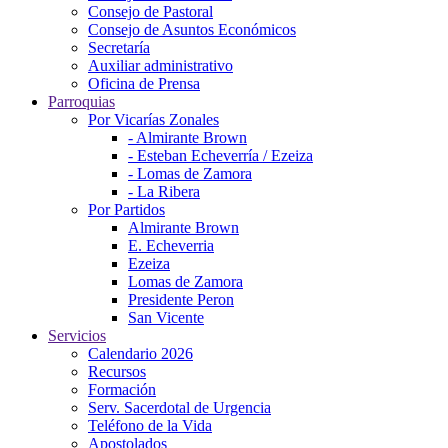
Consejo de Pastoral
Consejo de Asuntos Económicos
Secretaría
Auxiliar administrativo
Oficina de Prensa
Parroquias
Por Vicarías Zonales
- Almirante Brown
- Esteban Echeverría / Ezeiza
- Lomas de Zamora
- La Ribera
Por Partidos
Almirante Brown
E. Echeverria
Ezeiza
Lomas de Zamora
Presidente Peron
San Vicente
Servicios
Calendario 2026
Recursos
Formación
Serv. Sacerdotal de Urgencia
Teléfono de la Vida
Apostolados