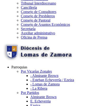
Tribunal Interdiocesano
Cancillería
Consejo de Consultores
Consejo de Presbíteros
Consejo de Pastoral
Consejo de Asuntos Económicos
Secretaría
Auxiliar administrativo
Oficina de Prensa
Parroquias
Por Vicarías Zonales
- Almirante Brown
- Esteban Echeverría / Ezeiza
- Lomas de Zamora
- La Ribera
Por Partidos
Almirante Brown
E. Echeverria
Ezeiza