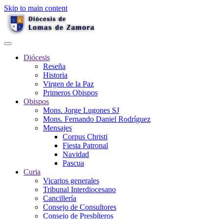
Skip to main content
Diócesis
Reseña
Historia
Virgen de la Paz
Primeros Obispos
Obispos
Mons. Jorge Lugones SJ
Mons. Fernando Daniel Rodríguez
Mensajes
Corpus Christi
Fiesta Patronal
Navidad
Pascua
Curia
Vicarios generales
Tribunal Interdiocesano
Cancillería
Consejo de Consultores
Consejo de Presbíteros