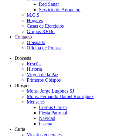
Red Sanar
Servicio de Adopción
M.C.S.
Hogares
Casas de Ejercicios
Grupos REDd
Contacto
Obispado
Oficina de Prensa
Diócesis
Reseña
Historia
Virgen de la Paz
Primeros Obispos
Obispos
Mons. Jorge Lugones SJ
Mons. Fernando Daniel Rodríguez
Mensajes
Corpus Christi
Fiesta Patronal
Navidad
Pascua
Curia
Vicarios generales