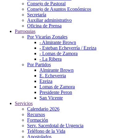
Consejo de Pastoral
Consejo de Asuntos Económicos
Secretaría
Auxiliar administrativo
Oficina de Prensa
Parroquias
Por Vicarías Zonales
- Almirante Brown
- Esteban Echeverría / Ezeiza
- Lomas de Zamora
- La Ribera
Por Partidos
Almirante Brown
E. Echeverria
Ezeiza
Lomas de Zamora
Presidente Peron
San Vicente
Servicios
Calendario 2026
Recursos
Formación
Serv. Sacerdotal de Urgencia
Teléfono de la Vida
Apostolados