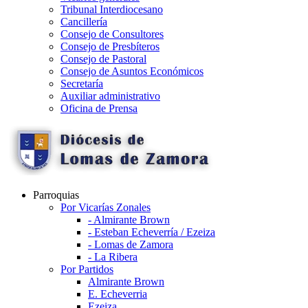
Tribunal Interdiocesano
Cancillería
Consejo de Consultores
Consejo de Presbíteros
Consejo de Pastoral
Consejo de Asuntos Económicos
Secretaría
Auxiliar administrativo
Oficina de Prensa
Parroquias
Por Vicarías Zonales
- Almirante Brown
- Esteban Echeverría / Ezeiza
- Lomas de Zamora
- La Ribera
Por Partidos
Almirante Brown
E. Echeverria
Ezeiza