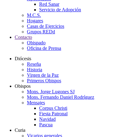
Red Sanar
Servicio de Adopción
M.C.S.
Hogares
Casas de Ejercicios
Grupos REDd
Contacto
Obispado
Oficina de Prensa
Diócesis
Reseña
Historia
Virgen de la Paz
Primeros Obispos
Obispos
Mons. Jorge Lugones SJ
Mons. Fernando Daniel Rodríguez
Mensajes
Corpus Christi
Fiesta Patronal
Navidad
Pascua
Curia
Vicarios generales