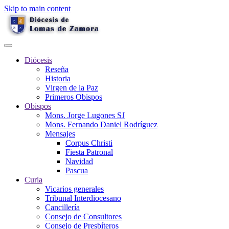
Skip to main content
Diócesis
Reseña
Historia
Virgen de la Paz
Primeros Obispos
Obispos
Mons. Jorge Lugones SJ
Mons. Fernando Daniel Rodríguez
Mensajes
Corpus Christi
Fiesta Patronal
Navidad
Pascua
Curia
Vicarios generales
Tribunal Interdiocesano
Cancillería
Consejo de Consultores
Consejo de Presbíteros