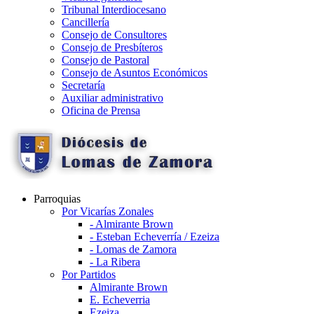
Tribunal Interdiocesano
Cancillería
Consejo de Consultores
Consejo de Presbíteros
Consejo de Pastoral
Consejo de Asuntos Económicos
Secretaría
Auxiliar administrativo
Oficina de Prensa
Parroquias
Por Vicarías Zonales
- Almirante Brown
- Esteban Echeverría / Ezeiza
- Lomas de Zamora
- La Ribera
Por Partidos
Almirante Brown
E. Echeverria
Ezeiza