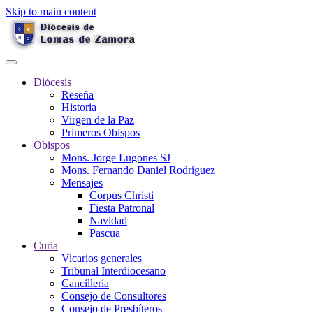
Skip to main content
Diócesis
Reseña
Historia
Virgen de la Paz
Primeros Obispos
Obispos
Mons. Jorge Lugones SJ
Mons. Fernando Daniel Rodríguez
Mensajes
Corpus Christi
Fiesta Patronal
Navidad
Pascua
Curia
Vicarios generales
Tribunal Interdiocesano
Cancillería
Consejo de Consultores
Consejo de Presbíteros