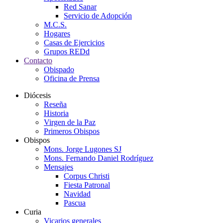
Red Sanar
Servicio de Adopción
M.C.S.
Hogares
Casas de Ejercicios
Grupos REDd
Contacto
Obispado
Oficina de Prensa
Diócesis
Reseña
Historia
Virgen de la Paz
Primeros Obispos
Obispos
Mons. Jorge Lugones SJ
Mons. Fernando Daniel Rodríguez
Mensajes
Corpus Christi
Fiesta Patronal
Navidad
Pascua
Curia
Vicarios generales