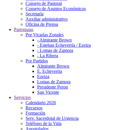
Consejo de Pastoral
Consejo de Asuntos Económicos
Secretaría
Auxiliar administrativo
Oficina de Prensa
Parroquias
Por Vicarías Zonales
- Almirante Brown
- Esteban Echeverría / Ezeiza
- Lomas de Zamora
- La Ribera
Por Partidos
Almirante Brown
E. Echeverria
Ezeiza
Lomas de Zamora
Presidente Peron
San Vicente
Servicios
Calendario 2026
Recursos
Formación
Serv. Sacerdotal de Urgencia
Teléfono de la Vida
Apostolados